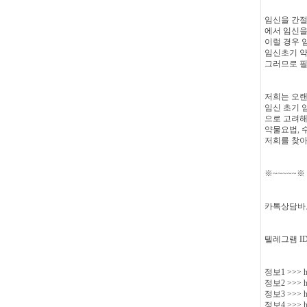
임신을 간절
에서 임신을
이럴 경우 
임신초기 약
그러므로 필
저희는 오랜
임신 초기 
으로 고려해
약물요법, 
저희를 찾아
※~~~~~
카톡상담바
텔레그램 ID 
정보1 >>> http
정보2 >>> htt
정보3 >>> htt
정보4 >>> htt