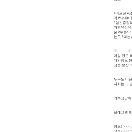
#미프진 #
약 #낙태비
#임신중절약
자연유산유도
술 #무통낙
는곳 #먹
※~~~~~
여성 전문 
개인정보 
정품 보장 /
누구도 비난
저희는 그 
카톡상담바
텔레그램 ID 
정보1 >>> http
정보2 >>> htt