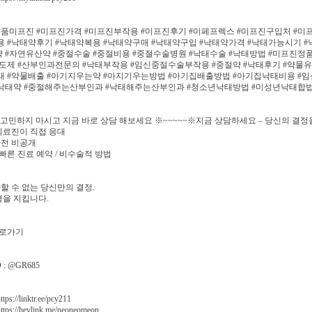
정품미프진 #미프진가격 #미프진부작용 #미프진후기 #미페프렉스 #미프진구입처 #미
용 #낙태약후기 #낙태약복용 #낙태약구매 #낙태약구입 #낙태약가격 #낙태가능시기 
 #자연유산약 #중절수술 #중절비용 #중절수술병원 #낙태수술 #낙태방법 #미프진정품
제 #산부인과전문의 #낙태부작용 #임신중절수술부작용 #중절약 #낙태후기 #약물
태 #약물배출 #아기지우는약 #아지기우는방법 #아기집배출방법 #아기집낙태비용 
는낙태약 #중절해주는산부인과 #낙태해주는산부인과 #청소년낙태방법 #미성년낙태합
※ 고민하지 마시고 지금 바로 상담 해보세요 ※~~~~~※지금 상담하세요 – 당신의 결
의료진이 직접 응대
완전 비공개
 빠른 진료 예약 / 비수술적 방법
할 수 없는 당신만의 결정.
곁을 지킵니다.
로가기
: @GR685
s://linktr.ee/pcy211
ps://heylink.me/neoneomeon