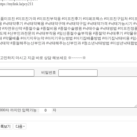
ps://mylink.la/pcy211
정품미프진 #미프진가격 #미프진부작용 #미프진후기 #미페프렉스 #미프진구입처 #미
용 #낙태약후기 #낙태약복용 #낙태약구매 #낙태약구입 #낙태약가격 #낙태가능시기 
 #자연유산약 #중절수술 #중절비용 #중절수술병원 #낙태수술 #낙태방법 #미프진정품
제 #산부인과전문의 #낙태부작용 #임신중절수술부작용 #중절약 #낙태후기 #약물
태 #약물배출 #아기지우는약 #아지기우는방법 #아기집배출방법 #아기집낙태비용 
는낙태약 #중절해주는산부인과 #낙태해주는산부인과 #청소년낙태방법 #미성년낙태합
※ 고민하지 마시고 지금 바로 상담 해보세요 ※~~~~~※
비밀번호
1000자 까지만 입력가능 :
자