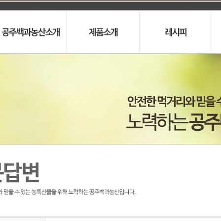
인사말
프리미엄 누드은행
레시피
오시는길
프리미엄동결
건조은행분말
프리미엄
동결건조은행
알알이생율
피밤
은행퓨레