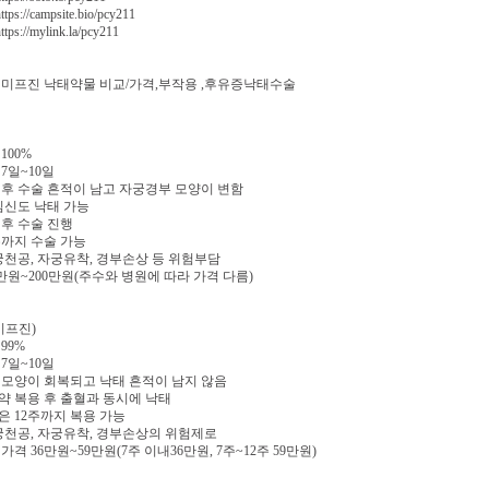
ps://campsite.bio/pcy211
ps://mylink.la/pcy211
미프진 낙태약물 비교/가격,부작용 ,후유증낙태수술
100%
 7일~10일
술 후 수술 흔적이 남고 자궁경부 모양이 변함
 임신도 낙태 가능
 후 수술 진행
4주까지 수술 가능
자궁천공, 자궁유착, 경부손상 등 위험부담
00만원~200만원(주수와 병원에 따라 가격 다름)
미프진)
99%
 7일~10일
부 모양이 회복되고 낙태 흔적이 남지 않음
안 약 복용 후 출혈과 동시에 낙태
은 12주까지 복용 가능
 자궁천공, 자궁유착, 경부손상의 위험제로
 가격 36만원~59만원(7주 이내36만원, 7주~12주 59만원)