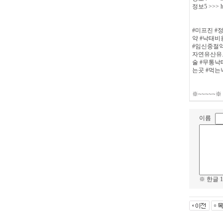
정보5 >>> htt
#미프진 #
약 #낙태비
#임신중절약
자연유산유도
술 #무통낙
는곳 #먹
※~~~~~
이름
※ 한글 