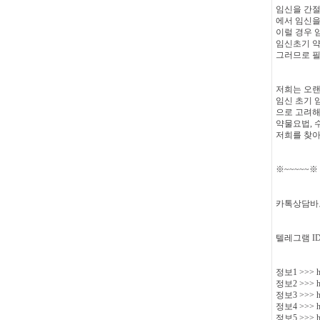
임신을 간절
에서 임신을
이럴 경우 
임신초기 약
그러므로 필
저희는 오랜
임신 초기 
으로 고려해
약물요법, 
저희를 찾아
※~~~~~
카톡상담바
텔레그램 ID 
정보1 >>> http
정보2 >>> htt
정보3 >>> htt
정보4 >>> htt
정보5 >>> htt