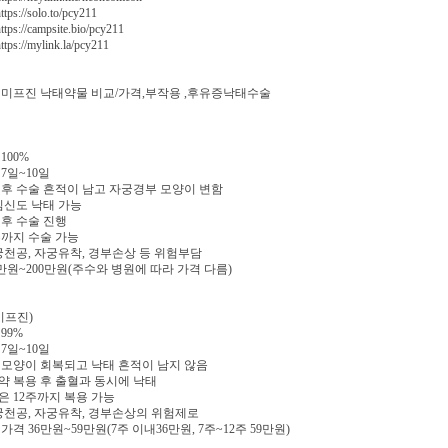
ps://solo.to/pcy211
ps://campsite.bio/pcy211
ps://mylink.la/pcy211
미프진 낙태약물 비교/가격,부작용 ,후유증낙태수술
100%
 7일~10일
술 후 수술 흔적이 남고 자궁경부 모양이 변함
 임신도 낙태 가능
 후 수술 진행
4주까지 수술 가능
자궁천공, 자궁유착, 경부손상 등 위험부담
00만원~200만원(주수와 병원에 따라 가격 다름)
미프진)
99%
 7일~10일
부 모양이 회복되고 낙태 흔적이 남지 않음
안 약 복용 후 출혈과 동시에 낙태
은 12주까지 복용 가능
 자궁천공, 자궁유착, 경부손상의 위험제로
 가격 36만원~59만원(7주 이내36만원, 7주~12주 59만원)