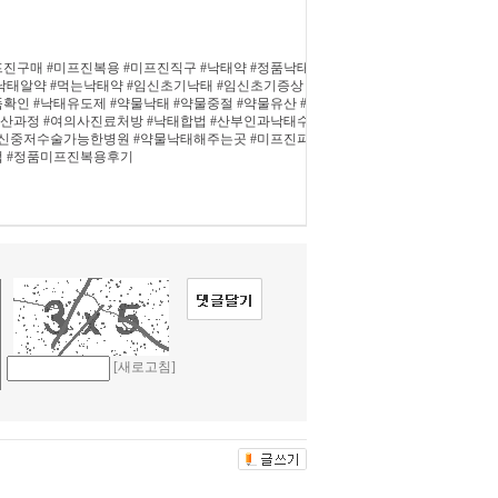
프진구매 #미프진복용 #미프진직구 #낙태약 #정품낙태
#낙태알약 #먹는낙태약 #임신초기낙태 #임신초기증상
확인 #낙태유도제 #약물낙태 #약물중절 #약물유산 #
유산과정 #여의사진료처방 #낙태합법 #산부인과낙태수
#임신중저수술가능한병원 #약물낙태해주는곳 #미프진파
법 #정품미프진복용후기
[새로고침]