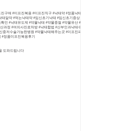
프진구매 #미프진복용 #미프진직구 #낙태약 #정품낙태
#낙태알약 #먹는낙태약 #임신초기낙태 #임신초기증상
확인 #낙태유도제 #약물낙태 #약물중절 #약물유산 #
유산과정 #여의사진료처방 #낙태합법 #산부인과낙태수
#임신중저수술가능한병원 #약물낙태해주는곳 #미프진파
법 #정품미프진복용후기
정을 도와드립니다