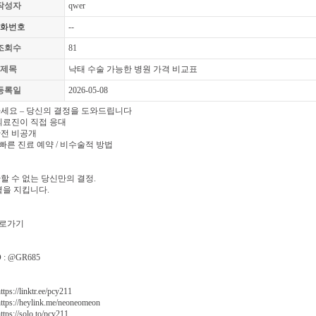
작성자
qwer
화번호
--
조회수
81
제목
낙태 수술 가능한 병원 가격 비교표
등록일
2026-05-08
세요 – 당신의 결정을 도와드립니다
의료진이 직접 응대
완전 비공개
 빠른 진료 예약 / 비수술적 방법
할 수 없는 당신만의 결정.
곁을 지킵니다.
로가기
: @GR685
s://linktr.ee/pcy211
ps://heylink.me/neoneomeon
ps://solo.to/pcy211