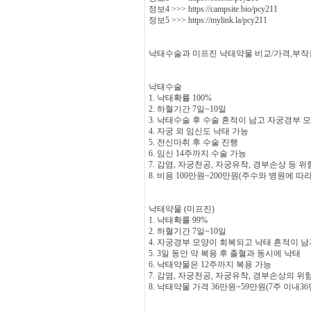
정보4 >>> https://campsite.bio/pcy211
정보5 >>> https://mylink.la/pcy211
낙태수술과 미프진 낙태약물 비교/가격,부작
낙태수술
1. 낙태확률 100%
2. 하혈기간 7일~10일
3. 낙태수술 후 수술 흔적이 남고 자궁경부 
4. 자궁 외 임신도 낙태 가능
5. 전신마취 후 수술 진행
6. 임신 14주까지 수술 가능
7. 감염, 자궁천공, 자궁유착, 경부손상 등 
8. 비용 100만원~200만원(주수와 병원에 따
낙태약물 (미프진)
1. 낙태확률 99%
2. 하혈기간 7일~10일
4. 자궁경부 모양이 회복되고 낙태 흔적이 남
5. 3일 동안 약 복용 후 출혈과 동시에 낙태
6. 낙태약물은 12주까지 복용 가능
7. 감염, 자궁천공, 자궁유착, 경부손상의 위
8. 낙태약물 가격 36만원~59만원(7주 이내36만