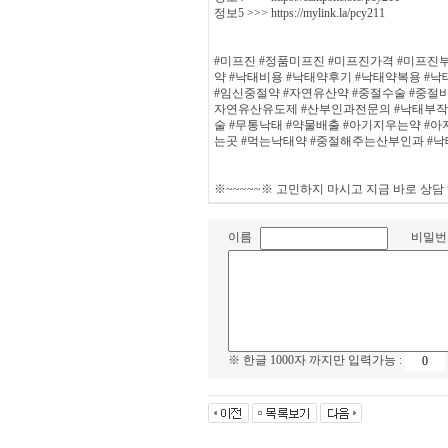
정보5 >>> https://mylink.la/pcy211
#미프진 #정품미프진 #미프진가격 #미프진
약 #낙태비용 #낙태약후기 #낙태약복용 #
#임신중절약 #자연유산약 #중절수술 #중절비
자연유산유도제 #산부인과전문의 #낙태부작
술 #무통낙태 #약물배출 #아기지우는약 
는곳 #먹는낙태약 #중절해주는산부인과 #
※~~~~~※ 고민하지 마시고 지금 바로 상담
이름
비밀
※ 한글 1000자 까지만 입력가능 :