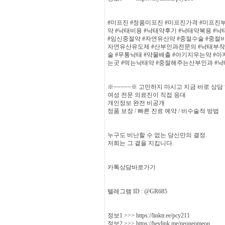
#미프진 #정품미프진 #미프진가격 #미프진
약 #낙태비용 #낙태약후기 #낙태약복용 #
#임신중절약 #자연유산약 #중절수술 #중절비
자연유산유도제 #산부인과전문의 #낙태부작
술 #무통낙태 #약물배출 #아기지우는약 
는곳 #먹는낙태약 #중절해주는산부인과 #
※~~~~~※ 고민하지 마시고 지금 바로 상
여성 전문 의료진이 직접 응대
개인정보 완전 비공개
정품 보장 / 빠른 진료 예약 / 비수술적 방법
누구도 비난할 수 없는 당신만의 결정.
저희는 그 곁을 지킵니다.
카톡상담바로가기
텔레그램 ID : @GR685
정보1 >>> https://linktr.ee/pcy211
정보2 >>> https://heylink.me/neoneomeon