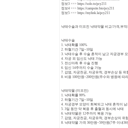
정보3 >>> https://solo.to/pcy211
정보4 >>> https://campsite.bio/pcy211
정보5 >>> https://mylink.la/pcy211
낙태수술과 미프진 낙태약물 비교/가격,부작
낙태수술
1. 낙태확률 100%
2. 하혈기간 7일~10일
3. 낙태수술 후 수술 흔적이 남고 자궁경부 
4. 자궁 외 임신도 낙태 가능
5. 전신마취 후 수술 진행
6. 임신 14주까지 수술 가능
7. 감염, 자궁천공, 자궁유착, 경부손상 등 
8. 비용 100만원~200만원(주수와 병원에 따
낙태약물 (미프진)
1. 낙태확률 99%
2. 하혈기간 7일~10일
4. 자궁경부 모양이 회복되고 낙태 흔적이 남
5. 3일 동안 약 복용 후 출혈과 동시에 낙태
6. 낙태약물은 12주까지 복용 가능
7. 감염, 자궁천공, 자궁유착, 경부손상의 위
8. 낙태약물 가격 36만원~59만원(7주 이내36만