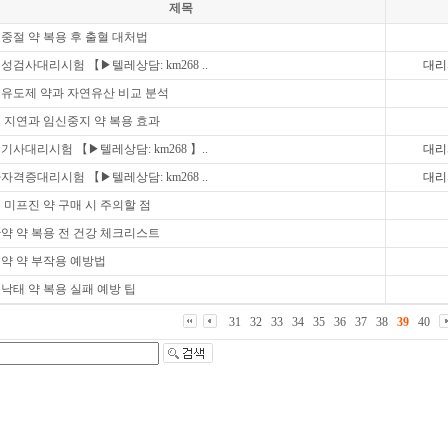
제목
중절 약 복용 후 출혈 대처법
성검사대리시험 【▶텔레상담: km268 ..
대리
유도제 약과 자연유산 비교 분석
 지연과 임신중지 약 복용 효과
기사대리시험 【▶텔레상담: km268 】..
대리
자격증대리시험 【▶텔레상담: km268 ..
대리
 미프진 약 구매 시 주의할 점
약 약 복용 전 건강 체크리스트
약 약 부작용 예방법
낙태 약 복용 실패 예방 팁
31
32
33
34
35
36
37
38
39
40