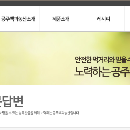
인사말
프리미엄 누드은행
레시피
오시는길
프리미엄동결
건조은행분말
프리미엄
동결건조은행
알알이생율
피밤
은행퓨레