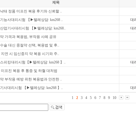
제목
낙태 정품 미프진 복용 후기와 신뢰할 ..
기능사대리시험 【▶텔레상담: km268 ..
대
산업기사대리시험 【▶텔레상담: km268..
대
약 가격과 복용법, 부작용 사례 공유
수술 대신 중절약 선택, 복용법 및 후..
 지연 시 임신중지 약 복용 시기와 주..
스피킹대리시험【▶텔레상담: km268 】..
대
 미프진 복용 후 통증 및 하혈 대처법
약 부작용 예방 위한 복용법과 안전한 ..
기사대리시험 【▶텔레상담: km268 】..
대
1
2
3
4
5
6
7
8
9
10